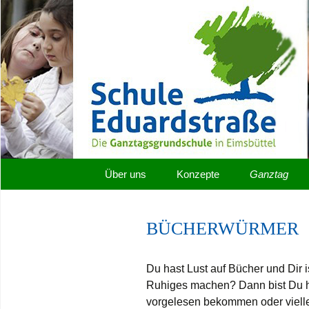
Hamburger Schulhomepages W
Zum
Inhalt
Grundschul
springen
Über uns
Konzepte
Ganztag
BÜCHERWÜRMER
Du hast Lust auf Bücher und Dir 
Ruhiges machen? Dann bist Du hie
vorgelesen bekommen oder vielle